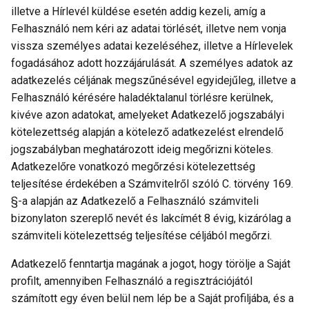
illetve a Hírlevél küldése esetén addig kezeli, amíg a
Felhasználó nem kéri az adatai törlését, illetve nem vonja
vissza személyes adatai kezeléséhez, illetve a Hírlevelek
fogadásához adott hozzájárulását. A személyes adatok az
adatkezelés céljának megszűnésével egyidejűleg, illetve a
Felhasználó kérésére haladéktalanul törlésre kerülnek,
kivéve azon adatokat, amelyeket Adatkezelő jogszabályi
kötelezettség alapján a kötelező adatkezelést elrendelő
jogszabályban meghatározott ideig megőrizni köteles.
Adatkezelőre vonatkozó megőrzési kötelezettség
teljesítése érdekében a Számvitelről szóló C. törvény 169.
§-a alapján az Adatkezelő a Felhasználó számviteli
bizonylaton szereplő nevét és lakcímét 8 évig, kizárólag a
számviteli kötelezettség teljesítése céljából megőrzi.
Adatkezelő fenntartja magának a jogot, hogy törölje a Saját
profilt, amennyiben Felhasználó a regisztrációjától
számított egy éven belül nem lép be a Saját profiljába, és a