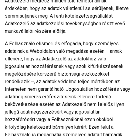
Adatkezelő megtesz minden tőle telhetőt annak
érdekében, hogy az adatok véletlenül se sérüljenek, illetve
semmisüljenek meg. A fenti kötelezettségvállalást
Adatkezelő az adatkezelési tevékenységben részt vevő
munkavállalói részére előírja.
A Felhasználó elismeri és elfogadja, hogy személyes
adatainak a Weboldalon való megadása esetén – annak
ellenére, hogy az Adatkezelő az adatokhoz való
jogosulatlan hozzáférésnek vagy azok kifürkészésének
megelőzésére korszerű biztonsági eszközökkel
rendelkezik –, az adatok védelme teljes mértékben az
Interneten nem garantálható. Jogosulatlan hozzáférés vagy
adatmegismerés erőfeszítéseink ellenére történő
bekövetkezése esetén az Adatkezelő nem felelős ilyen
jellegű adatmegszerzésért vagy jogosulatlan
hozzáférésért vagy a Felhasználónál ezen okokból
kifolyólag keletkezett bármilyen kárért. Ezen felül a
Felhasználó is megadhatja személyes adatait harmadik