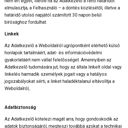
nem ért egyet, illetve ha az Adatkezelő a fenti határidőt
elmulasztja, a Felhasználó – a döntés közlésétől, illetve a
határidő utolsó napjától számított 30 napon belül
bírósághoz fordulhat.
Linkek
Az Adatkezelő a Weboldalról ugrópontként elérhető külső
honlapok tartalmáért, adat- és információvédelmi
gyakorlatáért nem vállal felelősséget. Amennyiben az
Adatkezelő tudomására jut, hogy az általa linkelt oldal vagy
linkelés harmadik személyek jogait vagy a hatályos
jogszabályokat sérti, a linket haladéktalanul eltávolítja a
Weboldalról,.
Adatbiztonság
Az Adatkezelő kötelezi magát arra, hogy gondoskodik az
adatok biztonságáról, megteszi továbbá azokat a technikai