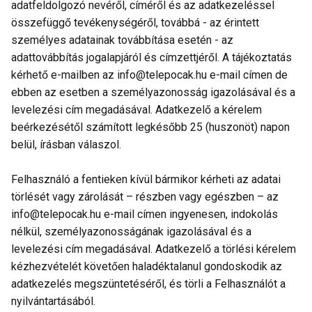
adatfeldolgozó nevéről, címéről és az adatkezeléssel
összefüggő tevékenységéről, továbbá - az érintett
személyes adatainak továbbítása esetén - az
adattovábbítás jogalapjáról és címzettjéről. A tájékoztatás
kérhető e-mailben az info@telepocak.hu e-mail címen de
ebben az esetben a személyazonosság igazolásával és a
levelezési cím megadásával. Adatkezelő a kérelem
beérkezésétől számított legkésőbb 25 (huszonöt) napon
belül, írásban válaszol.
Felhasználó a fentieken kívül bármikor kérheti az adatai
törlését vagy zárolását – részben vagy egészben – az
info@telepocak.hu e-mail címen ingyenesen, indokolás
nélkül, személyazonosságának igazolásával és a
levelezési cím megadásával. Adatkezelő a törlési kérelem
kézhezvételét követően haladéktalanul gondoskodik az
adatkezelés megszüntetéséről, és törli a Felhasználót a
nyilvántartásából.