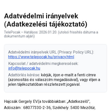
Adatvédelmi irányelvek
(Adatkezelési tájékoztató)
TelePocak – Hatályos: 2026.01.20. (utolsó frissítés dátuma a
dokumentum alján)
Adatvédelmi irányelvek URL (Privacy Policy URL):
https://www.telepocak.hu/privacy.html
Kapcsolat / adatvédelmi megkeresések:
info@telepocak.hu
Adattörlés kérése:
kérjük, írjon e-mailt a fenti címre
(azonosítás és válaszcím megadásával), vagy éljen a
jelen tájékoztatóban részletezett jogaival.
Hajcsák Gergely EV.(a továbbiakban: „Adatkezelő”,
Adószám : 68077330-2-36, Székhely :5400 Mezőtúr,