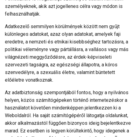
személyeknek, akik azt jogellenes célra vagy módon is
felhasználhatják.
Adatkezelő semmilyen körülmények között nem gyűjt
különleges adatokat, azaz olyan adatokat, amelyek faji
eredetre, a nemzeti és etnikai kisebbséghez tartozásra, a
politikai véleményre vagy pártállásra, a vallásos vagy más
világnézeti meggyőződésre, az érdek-képviseleti
szervezeti tagságra, az egészségi állapotra, a kóros
szenvedélyre, a szexuális életre, valamint büntetett
előéletre vonatkoznak.
Az adatbiztonság szempontjából fontos, hogy a nyilvános
helyen, közös számítógépeken történő internetezéskor a
használatot követően mindenképpen jelentkezzen ki a
Weboldalról. Ha saját számítógépéről látogatja oldalunkat,
akkor alkalmazástól függően bizonyos ideig bejelentkezve
marad. Ez esetben is legyen körültekintő, hogy idegenek a