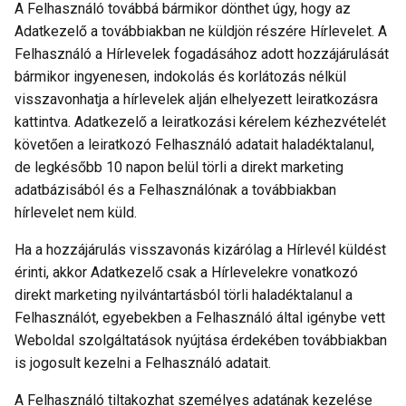
A Felhasználó továbbá bármikor dönthet úgy, hogy az
Adatkezelő a továbbiakban ne küldjön részére Hírlevelet. A
Felhasználó a Hírlevelek fogadásához adott hozzájárulását
bármikor ingyenesen, indokolás és korlátozás nélkül
visszavonhatja a hírlevelek alján elhelyezett leiratkozásra
kattintva. Adatkezelő a leiratkozási kérelem kézhezvételét
követően a leiratkozó Felhasználó adatait haladéktalanul,
de legkésőbb 10 napon belül törli a direkt marketing
adatbázisából és a Felhasználónak a továbbiakban
hírlevelet nem küld.
Ha a hozzájárulás visszavonás kizárólag a Hírlevél küldést
érinti, akkor Adatkezelő csak a Hírlevelekre vonatkozó
direkt marketing nyilvántartásból törli haladéktalanul a
Felhasználót, egyebekben a Felhasználó által igénybe vett
Weboldal szolgáltatások nyújtása érdekében továbbiakban
is jogosult kezelni a Felhasználó adatait.
A Felhasználó tiltakozhat személyes adatának kezelése