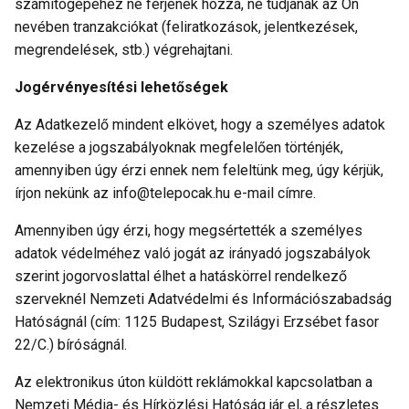
számítógépéhez ne férjenek hozzá, ne tudjanak az Ön
nevében tranzakciókat (feliratkozások, jelentkezések,
megrendelések, stb.) végrehajtani.
Jogérvényesítési lehetőségek
Az Adatkezelő mindent elkövet, hogy a személyes adatok
kezelése a jogszabályoknak megfelelően történjék,
amennyiben úgy érzi ennek nem feleltünk meg, úgy kérjük,
írjon nekünk az info@telepocak.hu e-mail címre.
Amennyiben úgy érzi, hogy megsértették a személyes
adatok védelméhez való jogát az irányadó jogszabályok
szerint jogorvoslattal élhet a hatáskörrel rendelkező
szerveknél Nemzeti Adatvédelmi és Információszabadság
Hatóságnál (cím: 1125 Budapest, Szilágyi Erzsébet fasor
22/C.) bíróságnál.
Az elektronikus úton küldött reklámokkal kapcsolatban a
Nemzeti Média- és Hírközlési Hatóság jár el, a részletes