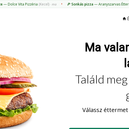
•
— Dolce Vita Pizzéria
(Kecel)
🍕
Sonkás pizza
— Aranyszarvas Étter
· ma
É
Ma vala
l
Találd meg
Válassz éttermet