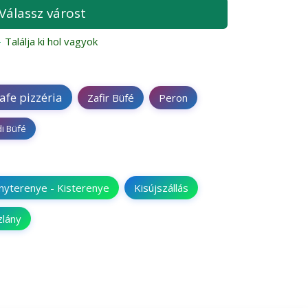
Válassz várost
Találja ki hol vagyok
afe pizzéria
Zafir Büfé
Peron
i Büfé
nyterenye - Kisterenye
Kisújszállás
lány