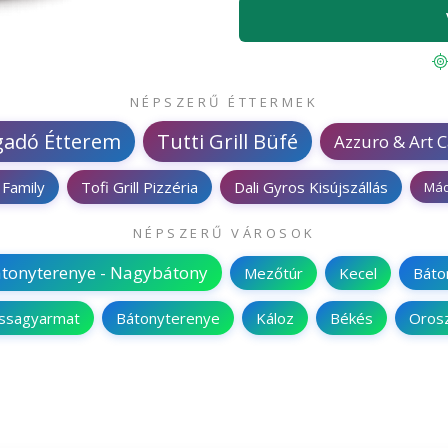
NÉPSZERŰ ÉTTERMEK
gadó Étterem
Tutti Grill Büfé
Azzuro & Art C
 Family
Tofi Grill Pizzéria
Dali Gyros Kisújszállás
Mád
NÉPSZERŰ VÁROSOK
tonyterenye - Nagybátony
Mezőtúr
Kecel
Báto
assagyarmat
Bátonyterenye
Káloz
Békés
Orosz