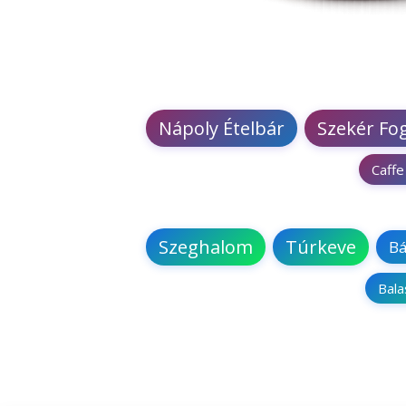
Nápoly Ételbár
Szekér Fo
Caffe
Szeghalom
Túrkeve
Bá
Bal