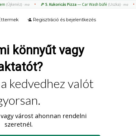
•
•
em
(Újkenéz)
🍕
5. Kukoricás Pizza
— Car Wash büfé
(Uszka)
· ma
· ma
ttermek
Regisztráció és bejelentkezés
mi könnyűt vagy
aktatót?
 a kedvedhez valót
gyorsan.
 vagy várost ahonnan rendelni
szeretnél.